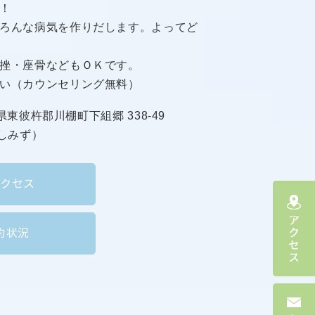
！
ろんな病気を作りだします。よってど
挫・座骨などもＯＫです。
い（カウンセリング無料）
崎県東彼杵郡川棚町下組郷 338-49
41（しみず）
アクセス
約状況