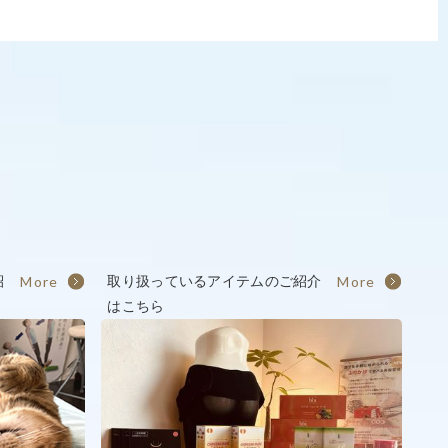
年 １月 ２月 施術予定日
 １２月オープン予定日
紹
More
取り扱っているアイテムのご紹介
More
はこちら