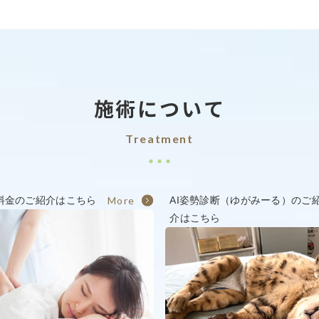
2026.1.20
カイロプラクテイックハウス海bose整体院（川棚店） Ｒ８
2025.11.25
施術について
カイロプラクテイックハウス海bose整体院（川棚店） Ｒ７
Treatment
料金のご紹介はこちら
More
AI姿勢診断（ゆがみーる）のご
介はこちら