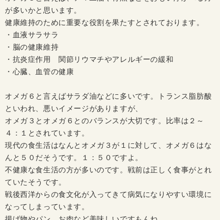
が多いかと思います。
健康維持のために重要な役割を果たすとされております。
・血液サラサラ
・脳の健康維持
・抗炎症作用 関節リウマチやアレルギーの緩和
・心臓、血管の健康
オメガ６と言えばサラダ油などに多いです。トランス脂肪酸
といわれ、悪いイメージがありますが、
オメガ３とオメガ６とのバランスが大切です。比率は２～
４：１とされています。
現代の食生活はなんとオメガ３が１に対して、オメガ６はな
んと５０だそうです。１：５０ですよ。
不健康な食生活の方が多いのです。戦前は正しく食事がとれ
ていたそうです。
戦後西洋からの食文化が入ってきて病気になりやすい環境に
なってしまっています。
揚げ物やパン，お肉など美味しいですもんね。