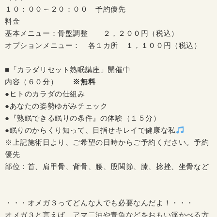
１０：００～２０：００ 予約優先
料金
基本メニュー：骨盤調整 ２，２００円（税込）
オプションメニュー： 各１カ所 １，１００円（税込）
■「カラダリセット熟眠講座」開催中
内容（６０分）
※無料
●ヒトのカラダの仕組み
●あなたの姿勢ゆがみチェック
●『熟眠できる眠りの条件』の体験（１５分）
●眠りのからくり知って、目指せキレイで健康な私
※上記施術日より、ご希望の日時からご予約ください。予約
優先
部位：首、肩甲骨、背骨、腰、股関節、膝、捻挫、坐骨など
・・・オメガ３ってどんな人でも必要なんだよ！・・・
オメガ３と言えば、アマ二油や青魚などをおもい浮かべる方